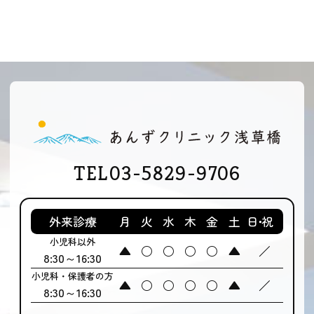
03-5829-9706
外来診療
月
火
水
木
金
土
日･祝
小児科以外
▲
○
○
○
○
▲
／
8:30～16:30
小児科・保護者の方
▲
○
○
○
○
▲
／
8:30～16:30