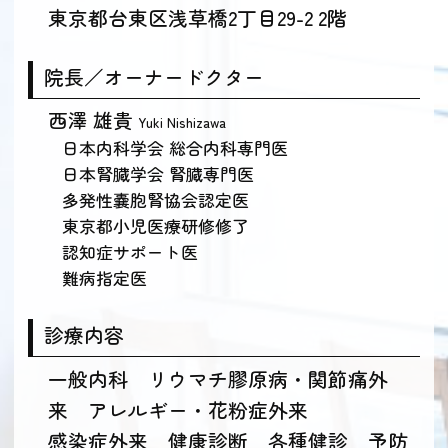
東京都台東区浅草橋2丁目29-2 2階
院長／オーナードクター
西澤 雄貴
Yuki Nishizawa
日本内科学会 総合内科専門医
日本腎臓学会 腎臓専門医
多発性嚢胞腎協会認定医
東京都小児医療研修修了
認知症サポート医
難病指定医
診療内容
一般内科 リウマチ膠原病・関節痛外
来 アレルギー・花粉症外来
感染症外来 健康診断 各種健診 予防