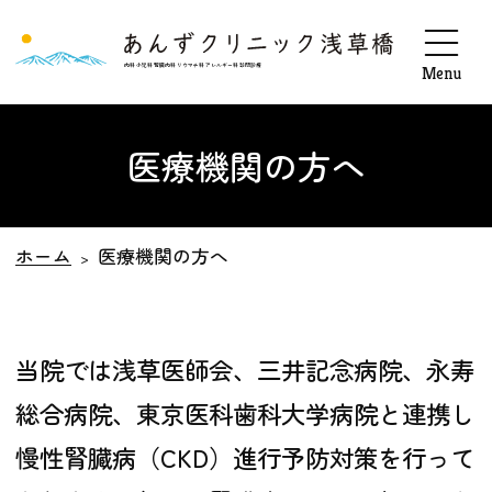
03-5829-9706
の方へ
内科 小児科 腎臓内科 リウマチ科 アレルギー科 訪問診療
医療機関の方へ
ホーム
医療機関の方へ
当院では浅草医師会、三井記念病院、永寿
総合病院、東京医科歯科大学病院と連携し
慢性腎臓病（CKD）進行予防対策を行って