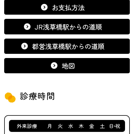
お支払方法
JR浅草橋駅からの道順
都営浅草橋駅からの道順
地図
診療時間
外来診療
月
火
水
木
金
土
日･祝