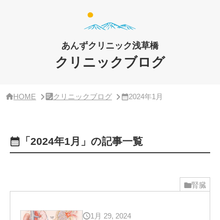
サ
イ
ド
バ
ー・
あんずクリニック浅草橋
ク
リ
クリニックブログ
ニ
ッ
ク
概
HOME
クリニックブログ
2024年1月
要
「2024年1月」の記事一覧
腎臓
1月 29, 2024