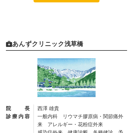
あんずクリニック浅草橋
院長
西澤 雄貴
診療内容
一般内科 リウマチ膠原病・関節痛外
来 アレルギー・花粉症外来
感染症外来 健康診断 各種健診 予