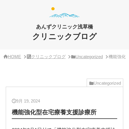
サ
イ
ド
バ
ー・
あんずクリニック浅草橋
ク
リ
クリニックブログ
ニ
ッ
ク
概
HOME
クリニックブログ
Uncategorized
機能強化
要
Uncategorized
9月 19, 2024
機能強化型在宅療養支援診療所