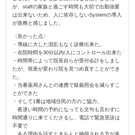
が、staffの家族と過ごす時間も大切で出勤強要
は出来ないため、人に依存しないSystemの導入
が急務と感じました。
〈良かった点〉
・導線に大した混乱もなく診療出来た。
・在院時間を30分以内/人にコントロール出来た
・時間帯によって院長自らが受付会計をしまし
たが、視座が変わり院を見つめ直すことができ
た。
・当番薬局さんとの連携で疑義照会を減らすこ
とができた
・そして1番は地域住民の方のご協力。
夜遅い時間の予約になっても文句も言わずに
時間通りに来てくださるし、電話で緊急受診は
不要で
ある理由を話すときちんと納得される方が多