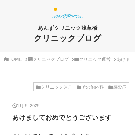
サ
イ
ド
バ
ー・
あんずクリニック浅草橋
ク
リ
クリニックブログ
ニ
ッ
ク
概
HOME
クリニックブログ
クリニック運営
あけまし
要
クリニック運営
その他内科
感染症
1月 5, 2025
あけましておめでとうございます