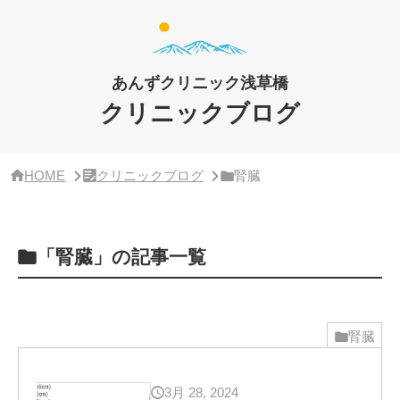
サ
イ
ド
バ
ー・
あんずクリニック浅草橋
ク
リ
クリニックブログ
ニ
ッ
ク
概
HOME
クリニックブログ
腎臓
要
「腎臓」の記事一覧
腎臓
3月 28, 2024