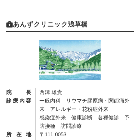
あんずクリニック浅草橋
院長
西澤 雄貴
診療内容
一般内科 リウマチ膠原病・関節痛外
来 アレルギー・花粉症外来
感染症外来 健康診断 各種健診 予
防接種 訪問診療
所在地
〒111-0053